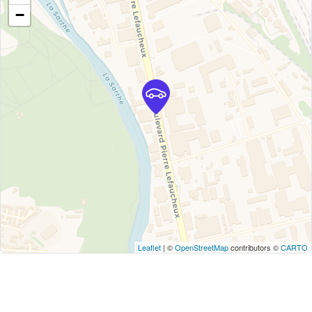
−
Leaflet
| ©
OpenStreetMap
contributors ©
CARTO