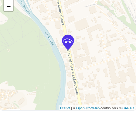
−
Leaflet
| ©
OpenStreetMap
contributors ©
CARTO