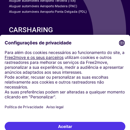
Aluguer automóveis Aeroporto Terceira (TER)
Aluguer automóveis Aeroporto Madeira (FNC)
Aluguer automóveis Aeroporto Ponta Delgada (PDL)
CARSHARING
NOSSAS CIDADES
Paris
Washington DC
Milan
Rome
Turin
Vienna
Berlin
Cologne
Dusseldorf
Frankfurt
Hamburg
Munich
Stuttgart
Amsterdam