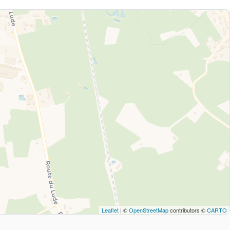
Leaflet
| ©
OpenStreetMap
contributors ©
CARTO