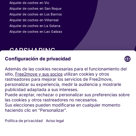
Alquiler de coches en Vic
Alquiler de coches en San Roque
Alquiler de coches en Los Barrios
Alquiler de coches en Villarreal
Alquiler de coches en La Solana
Alquiler de coches en Las Gabias
CARSHARING
NUESTRAS CIUDADES
Paris
Madrid
Washington DC
Milán
Roma
Turín
Viena
Berlín
Colonia
Düsseldorf
Fráncfort
Hamburgo