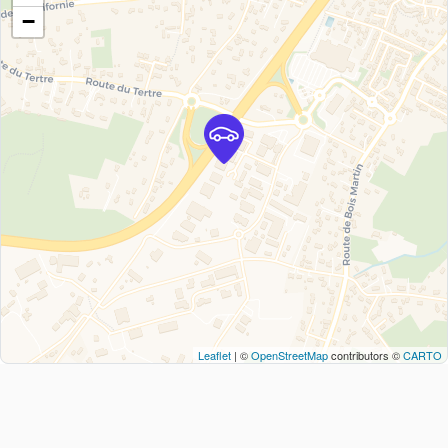
−
Leaflet
| ©
OpenStreetMap
contributors ©
CARTO