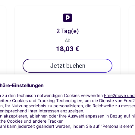
2 Tag(e)
Ab
18,03 €
Jetzt buchen
7 Tag(e)
Ab
27,02 €