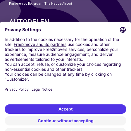
Parkeren op Rotterdam The Hague Airport
AUTODELEN
ONZE STEDEN
Paris
Madrid
Washington DC
Milaan
Rome
Turijn
Wenen
Berlijn
Keulen
Düsseldorf
Frankfurt
Hamburg
München
Stuttgart
Amsterdam