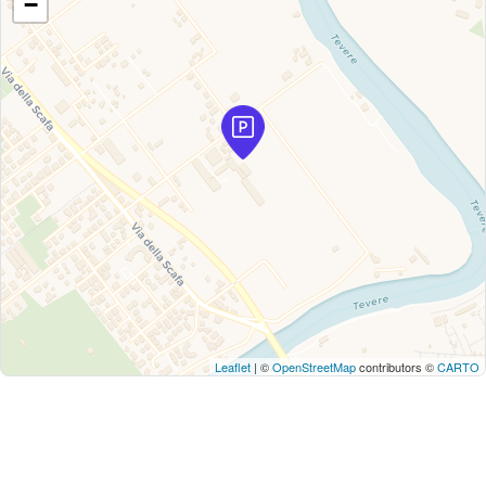
−
Leaflet
| ©
OpenStreetMap
contributors ©
CARTO