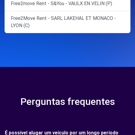
Free2move Rent - S&You - VAULX EN VELIN (P)
Free2Move Rent - SARL LAKEHAL ET MONACO -
LYON (C)
Perguntas frequentes
É possível alugar um veículo por um longo período