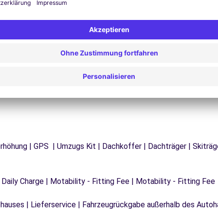
Probleme auf der Straße? Unser Support-Service
ist jederzeit verfügbar, um eine
F
 zu
unterbrechungsfreie Reise zu gewährleisten.
d
tzerhöhung | GPS | Umzugs Kit | Dachkoffer | Dachträger | Skitr
 Daily Charge | Motability - Fitting Fee | Motability - Fitting Fee
auses | Lieferservice | Fahrzeugrückgabe außerhalb des Autoha