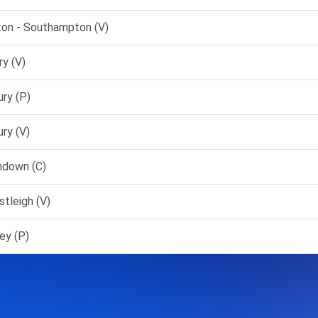
on - Southampton (V)
y (V)
ry (P)
ry (V)
ndown (C)
tleigh (V)
y (P)