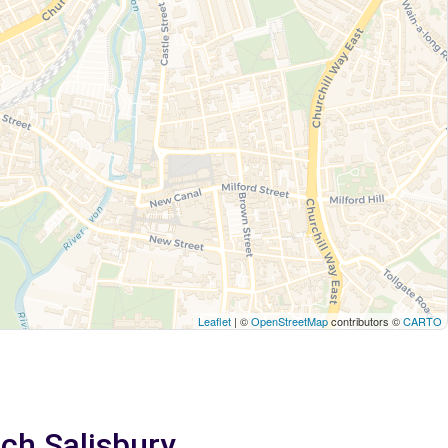
Leaflet
| ©
OpenStreetMap
contributors ©
CARTO
ach Salisbury