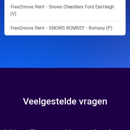
Free2move Rent - Snows Chandlers Ford Eastleigh
(V)
Free2move Rent - SNOWS ROMSEY - Romsey (P)
Veelgestelde vragen