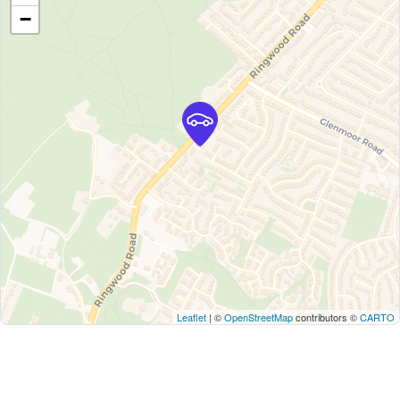
−
Leaflet
| ©
OpenStreetMap
contributors ©
CARTO