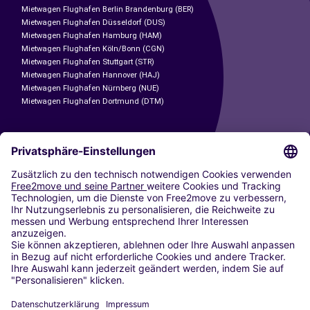
Mietwagen Flughafen Berlin Brandenburg (BER)
Mietwagen Flughafen Düsseldorf (DUS)
Mietwagen Flughafen Hamburg (HAM)
Mietwagen Flughafen Köln/Bonn (CGN)
Mietwagen Flughafen Stuttgart (STR)
Mietwagen Flughafen Hannover (HAJ)
Mietwagen Flughafen Nürnberg (NUE)
Mietwagen Flughafen Dortmund (DTM)
CARSHARING
UNSERE STÄDTE
Paris
Madrid
Washington DC
Mailand
Rom
Turin
Wien
Berlin
Köln
Düsseldorf