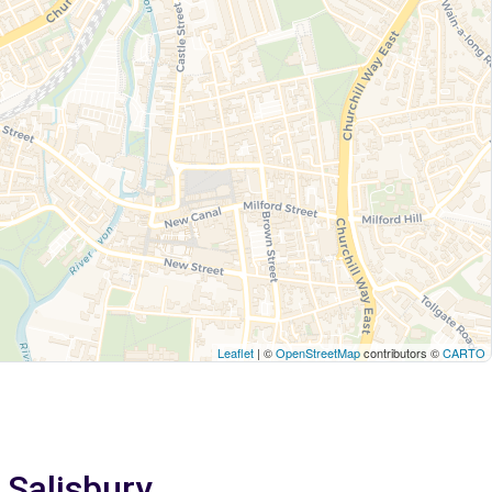
Leaflet
| ©
OpenStreetMap
contributors ©
CARTO
 Salisbury