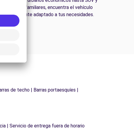
esde coches urbanos económicos hasta SUV y
furgonetas familiares, encuentra el vehículo
perfectamente adaptado a tus necesidades.
arras de techo | Barras portaesquíes |
cia | Servicio de entrega fuera de horario