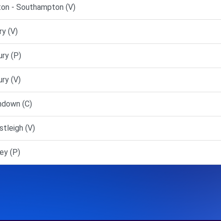
on - Southampton (V)
y (V)
ry (P)
ry (V)
ndown (C)
tleigh (V)
y (P)