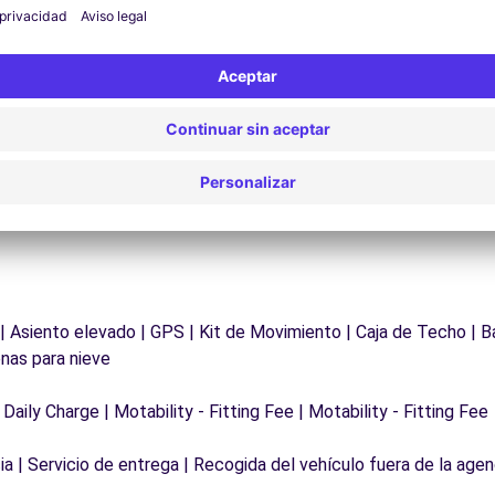
¿Problemas en la carretera? Nuestro servicio de
D
asistencia está disponible en cualquier momento
para garantizar un viaje sin interrupciones.
 | Asiento elevado | GPS | Kit de Movimiento | Caja de Techo | B
nas para nieve
 Daily Charge | Motability - Fitting Fee | Motability - Fitting Fee
a | Servicio de entrega | Recogida del vehículo fuera de la agen