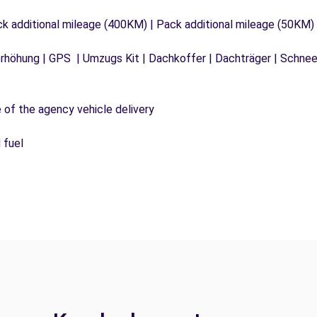
ck additional mileage (400KM) | Pack additional mileage (50KM)
tzerhöhung | GPS | Umzugs Kit | Dachkoffer | Dachträger | Schn
e of the agency vehicle delivery
 fuel