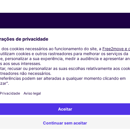
Agências similares
s - AMSTERDAM
s - TEMPLATE
IDDERKERK (P)