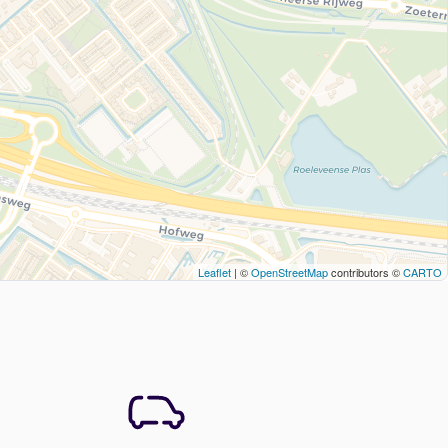
Leaflet
| ©
OpenStreetMap
contributors ©
CARTO