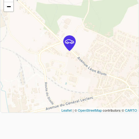
−
Leaflet
| ©
OpenStreetMap
contributors ©
CARTO