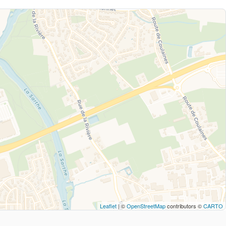
Leaflet
| ©
OpenStreetMap
contributors ©
CARTO