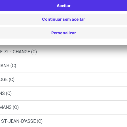
 - LE MANS (LP)
 - LE MANS (P)
RNAGE (C)
 72 - CHANGE (C)
ANS (C)
OGE (C)
NS (C)
 MANS (O)
 ST-JEAN-D'ASSE (C)