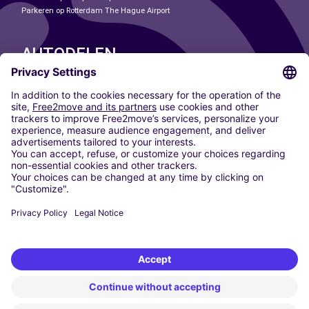
Parkeren op Rotterdam The Hague Airport
AUTODELEN
ONZE STEDEN
Paris
Madrid
Washington DC
Milaan
Rome
Turijn
Wenen
Berlijn
Keulen
Düsseldorf
Frankfurt
Hamburg
München
Stuttgart
Amsterdam