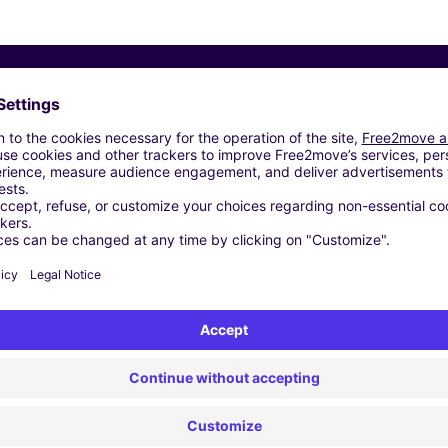
Vergelijkbare Agentschappen
Zaltbommel - Zaltbommel (C)
IDDERKERK (P)