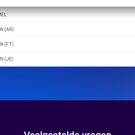
MEL
N (AR)
N (FT)
N (JE)