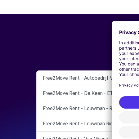
Free2Move Rent - Autobedrijf Van Tilborg 
Free2Move Rent - De Keen - ETTEN-LEUR
Free2Move Rent - Louwman - RIDDERKERK
Free2Move Rent - Louwman Ridderkerk - R
Free2Move Rent - Van Mossel - TILBURG