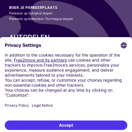
BOEK JE PARKEERPLAATS
Parkeren op Schiphol Airport
Parkeren op Rotterdam The Hague Airport
AUTODELEN
ONZE STEDEN
Paris
Madrid
Washington DC
Milaan
Rome
Turijn
Wenen
Berlijn
Keulen
Düsseldorf
Frankfurt
Hamburg
München
Stuttgart