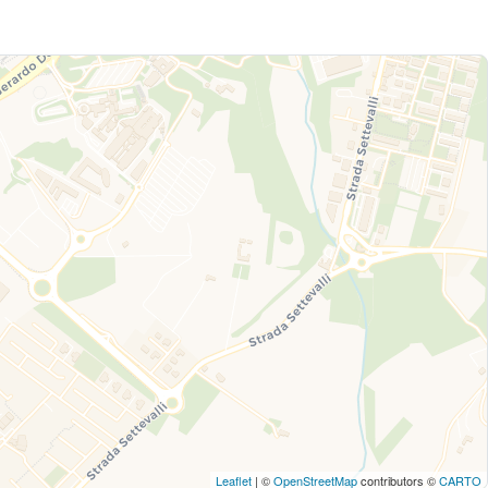
Leaflet
| ©
OpenStreetMap
contributors ©
CARTO