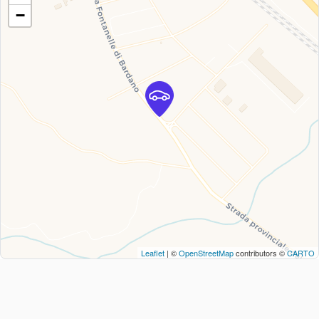
−
Leaflet
| ©
OpenStreetMap
contributors ©
CARTO