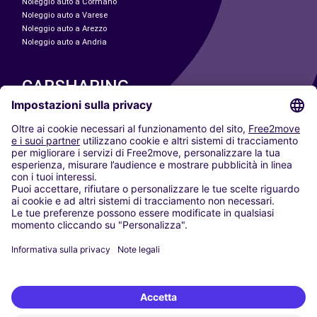
Noleggio auto a Cormano
Noleggio auto a Varese
Noleggio auto a Arezzo
Noleggio auto a Andria
CARSHARING
LE NOSTRE CITTÀ
Paris
Madrid
Washington DC
Milano
Roma
Torino
Vienna
Berlino
Colonia
Düsseldorf
Francoforte
Amburgo
Monaco di Baviera
Stoccarda
Amsterdam