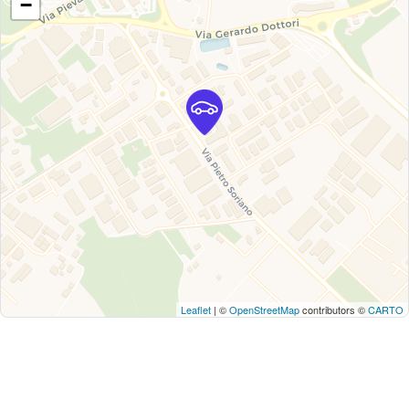
−
Leaflet
| ©
OpenStreetMap
contributors ©
CARTO