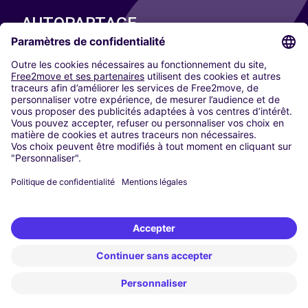
AUTOPARTAGE
NOS VILLES
Paris
Madrid
Washington DC
Milan
Rome
Turin
Vienne
Berlin
Cologne
Düsseldorf
Francfort
Hambourg
Munich
Stuttgart
Amsterdam