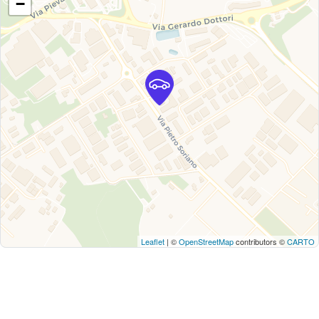
−
Leaflet
| ©
OpenStreetMap
contributors ©
CARTO