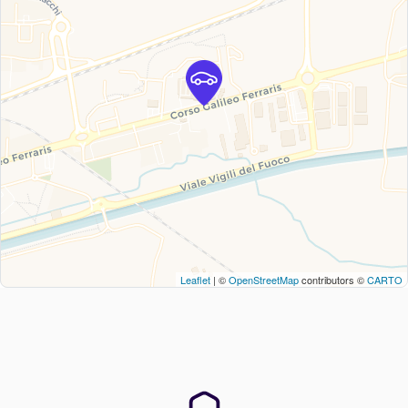
Leaflet
| ©
OpenStreetMap
contributors ©
CARTO