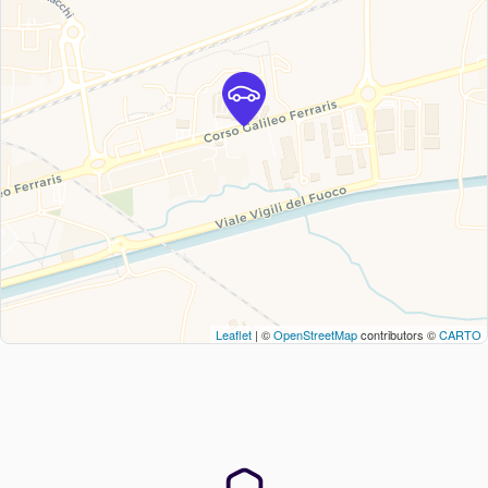
Leaflet
| ©
OpenStreetMap
contributors ©
CARTO