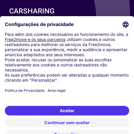
CARSHARING
NOSSAS CIDADES
Paris
Washington DC
Milan
Rome
Turin
Vienna
Berlin
Cologne
Dusseldorf
Frankfurt
Hamburg
Munich
Stuttgart
Amsterdam