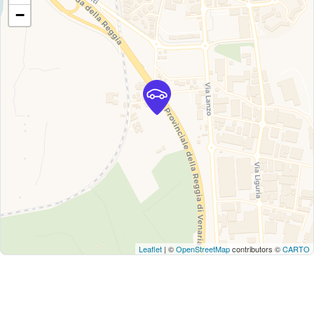
−
Leaflet
| ©
OpenStreetMap
contributors ©
CARTO