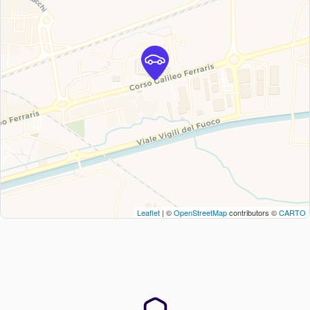
Leaflet
| ©
OpenStreetMap
contributors ©
CARTO