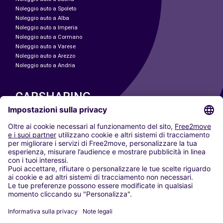
Noleggio auto a Spoleto
Noleggio auto a Alba
Noleggio auto a Imperia
Noleggio auto a Cormano
Noleggio auto a Varese
Noleggio auto a Arezzo
Noleggio auto a Andria
CARSHARING
LE NOSTRE CITTÀ
Paris
Madrid
Washington DC
Milano
Roma
Torino
Vienna
Berlino
Colonia
Düsseldorf
Francoforte