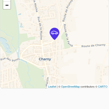
−
Leaflet
| ©
OpenStreetMap
contributors ©
CARTO