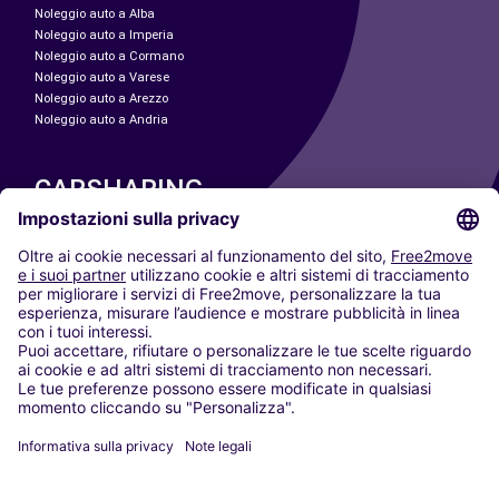
Noleggio auto a Alba
Noleggio auto a Imperia
Noleggio auto a Cormano
Noleggio auto a Varese
Noleggio auto a Arezzo
Noleggio auto a Andria
CARSHARING
LE NOSTRE CITTÀ
Paris
Madrid
Washington DC
Milano
Roma
Torino
Vienna
Berlino
Colonia
Düsseldorf
Francoforte
Amburgo