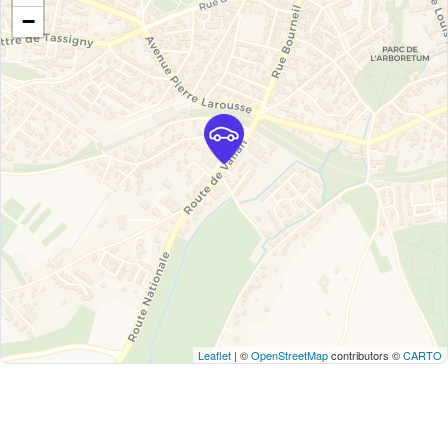
−
Leaflet
| ©
OpenStreetMap
contributors ©
CARTO