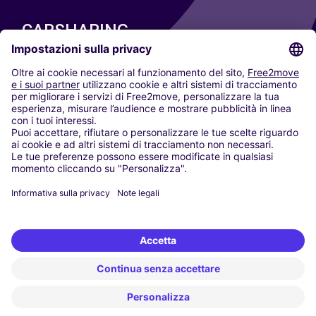
CARSHARING
LE NOSTRE CITTÀ
Paris
Madrid
Washington DC
Milano
Roma
Torino
Vienna
Berlino
Colonia
Düsseldorf
Francoforte
Amburgo
Monaco di Baviera
Stoccarda
Amsterdam