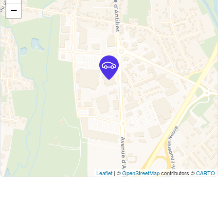
−
Leaflet
| ©
OpenStreetMap
contributors ©
CARTO