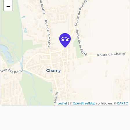
−
Leaflet
| ©
OpenStreetMap
contributors ©
CARTO