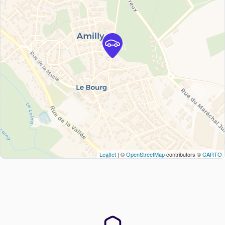
Leaflet
| ©
OpenStreetMap
contributors ©
CARTO