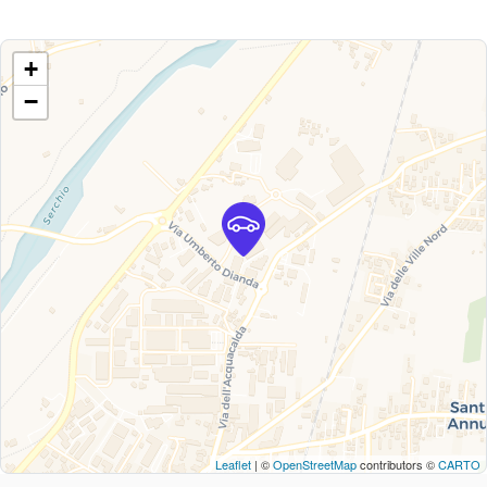
+
−
Leaflet
| ©
OpenStreetMap
contributors ©
CARTO