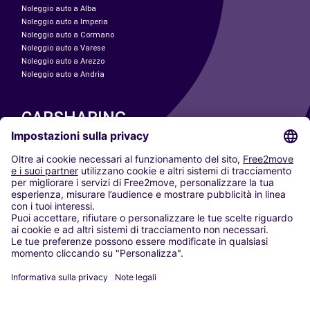
Noleggio auto a Alba
Noleggio auto a Imperia
Noleggio auto a Cormano
Noleggio auto a Varese
Noleggio auto a Arezzo
Noleggio auto a Andria
CARSHARING
LE NOSTRE CITTÀ
Paris
Madrid
Washington DC
Milano
Roma
Torino
Vienna
Berlino
Colonia
Düsseldorf
Francoforte
Amburgo