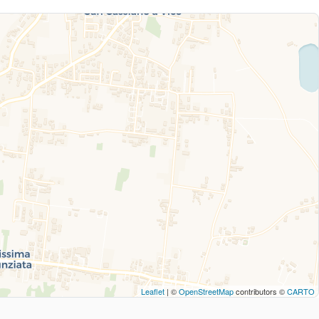
Leaflet
| ©
OpenStreetMap
contributors ©
CARTO