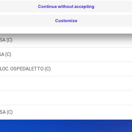
LLI MAURO - LUCCA (C)
 SRL - LUCCA (C)
SA (C)
A (C)
 LOC. OSPEDALETTO (C)
SA (C)