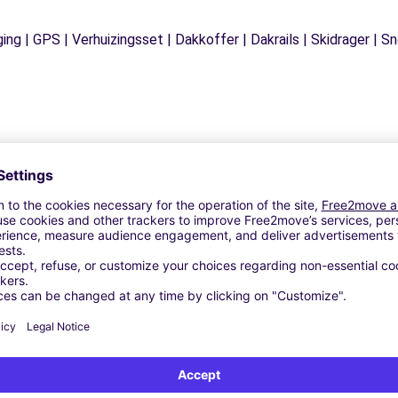
ging | GPS | Verhuizingsset | Dakkoffer | Dakrails | Skidrager 
Vergelijkbare Agentschappen
L Massarosa (Lu)