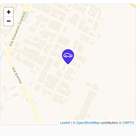
+
−
Leaflet
| ©
OpenStreetMap
contributors ©
CARTO