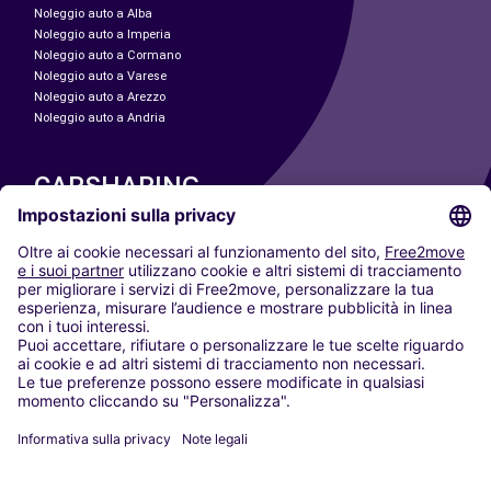
Noleggio auto a Alba
Noleggio auto a Imperia
Noleggio auto a Cormano
Noleggio auto a Varese
Noleggio auto a Arezzo
Noleggio auto a Andria
CARSHARING
LE NOSTRE CITTÀ
Paris
Madrid
Washington DC
Milano
Roma
Torino
Vienna
Berlino
Colonia
Düsseldorf
Francoforte
Amburgo