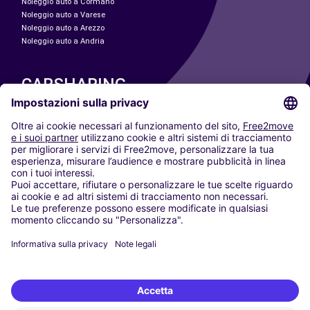
Noleggio auto a Cormano
Noleggio auto a Varese
Noleggio auto a Arezzo
Noleggio auto a Andria
CARSHARING
LE NOSTRE CITTÀ
Paris
Madrid
Washington DC
Milano
Roma
Torino
Vienna
Berlino
Colonia
Düsseldorf
Francoforte
Amburgo
Monaco di Baviera
Stoccarda
Amsterdam