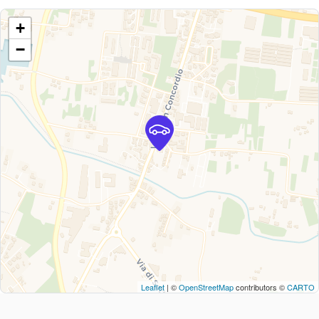
+
−
Leaflet
| ©
OpenStreetMap
contributors ©
CARTO