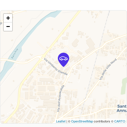
+
−
Leaflet
| ©
OpenStreetMap
contributors ©
CARTO