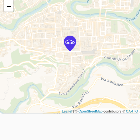
−
Leaflet
| ©
OpenStreetMap
contributors ©
CARTO