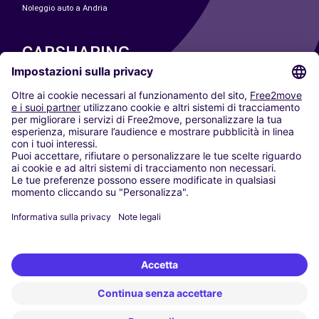
Noleggio auto a Andria
CARSHARING
LE NOSTRE CITTÀ
Paris
Madrid
Washington DC
Milano
Roma
Torino
Vienna
Berlino
Colonia
Düsseldorf
Francoforte
Amburgo
Monaco di Baviera
Stoccarda
Amsterdam