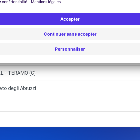
LALTO (C)
L - GIULIANOVA (C)
RL GROTTAMMARE
L - TERAMO (C)
o degli Abruzzi