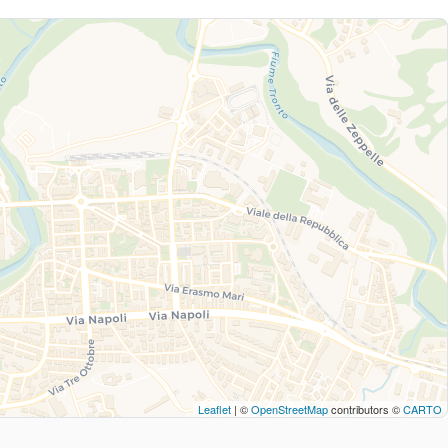
Leaflet
| ©
OpenStreetMap
contributors ©
CARTO