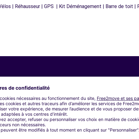
Vélos | Réhausseur | GPS | Kit Déménagement | Barre de toit | P
Agences similaires
 ROSETO DEGLI ABRUZZI (C)