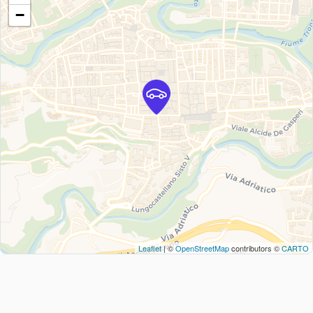
−
Leaflet
| ©
OpenStreetMap
contributors ©
CARTO