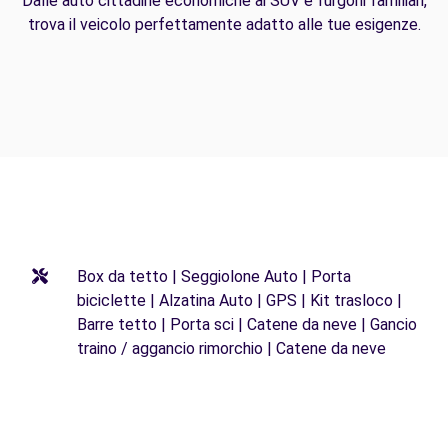
Dalle auto cittadine economiche ai SUV e furgoni familiari,
trova il veicolo perfettamente adatto alle tue esigenze.
Box da tetto | Seggiolone Auto | Porta
biciclette | Alzatina Auto | GPS | Kit trasloco |
Barre tetto | Porta sci | Catene da neve | Gancio
traino / aggancio rimorchio | Catene da neve