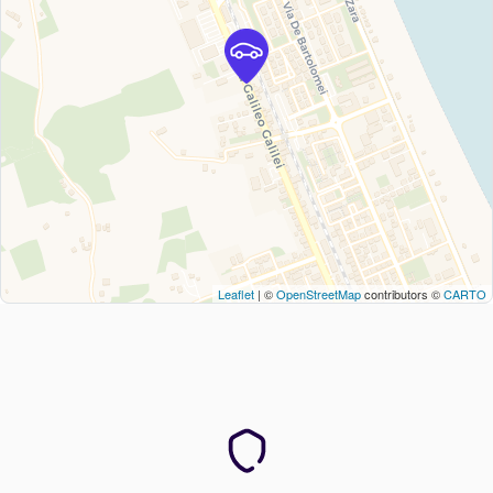
Leaflet
| ©
OpenStreetMap
contributors ©
CARTO