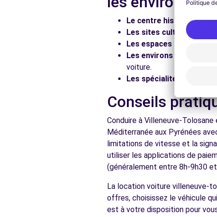
les environs
Voir l'agence
Le centre historique :
Flâ
Les sites culturels :
Visit
Les espaces naturels :
Pr
Free2Move Rent - MIDI SERVICE - TOULOUSE (C)
Les environs :
Explorez le
voiture.
RUE DU GENERAL LIONEL DE MARMIER
Les spécialités locales :
D
TOULOUSE, 31300
Conseils pratiq
Voir l'agence
Conduire à Villeneuve-Tolosane e
Méditerranée aux Pyrénées avec
Voir toutes les ag
limitations de vitesse et la sig
utiliser les applications de pai
(généralement entre 8h-9h30 et 1
La location voiture villeneuve-
offres, choisissez le véhicule 
est à votre disposition pour vo