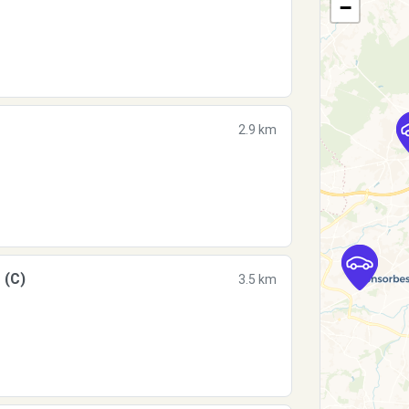
−
2.9 km
 (C)
3.5 km