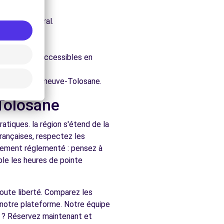
e architectural.
-Tolosane.
ure.
 facilement accessibles en
chés de Villeneuve-Tolosane.
-Tolosane
tiques. la région s'étend de la
rançaises, respectez les
ralement réglementé : pensez à
ble les heures de pointe
 toute liberté. Comparez les
 notre plateforme. Notre équipe
t ? Réservez maintenant et