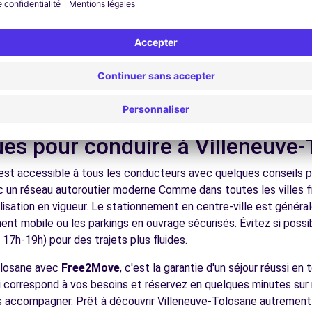
nez dans les ruelles du cœur de ville et découvrez son patrimoin
ez les musées et monuments qui font la richesse de Villeneuve
ofitez des parcs et jardins pour une pause détente en pleine nat
9.8 km
s plages méditerranéennes, les cités médiévales, les Pyrénées,
écouvrez la gastronomie régionale dans les restaurants et mar
ues pour conduire à Villeneuve
st accessible à tous les conducteurs avec quelques conseils pra
 un réseau autoroutier moderne Comme dans toutes les villes f
ences
nalisation en vigueur. Le stationnement en centre-ville est géné
ement mobile ou les parkings en ouvrage sécurisés. Évitez si possi
7h-19h) pour des trajets plus fluides.
tolosane avec
Free2Move
, c'est la garantie d'un séjour réussi en
qui correspond à vos besoins et réservez en quelques minutes sur
us accompagner. Prêt à découvrir Villeneuve-Tolosane autremen