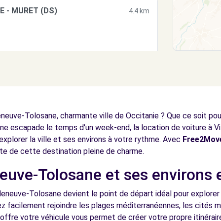
E - MURET (DS)
4.4 km
EUILLE (C)
6.4 km
neuve-Tolosane, charmante ville de Occitanie ? Que ce soit pour 
e escapade le temps d'un week-end, la location de voiture à V
explorer la ville et ses environs à votre rythme. Avec
Free2Mov
rte de cette destination pleine de charme.
neuve-Tolosane et ses environs e
II (C)
8.3 km
lleneuve-Tolosane devient le point de départ idéal pour explorer
ez facilement rejoindre les plages méditerranéennes, les cités 
ffre votre véhicule vous permet de créer votre propre itinérair