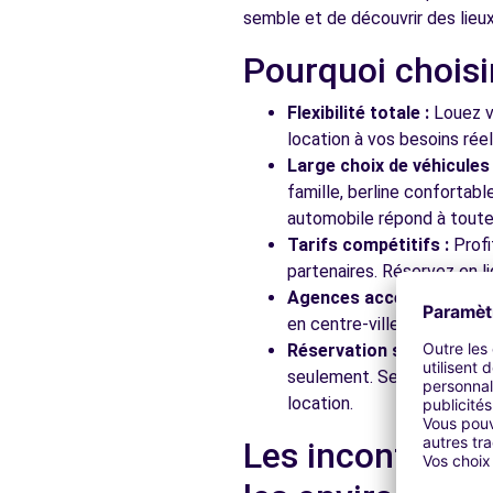
semble et de découvrir des lieux 
Pourquoi choisi
Free2Move Rent - GARAGE FAUGERES - TOULOUSE (C
ROUTE DE SEYSSES
Flexibilité totale :
Louez vo
TOULOUSE, 31100
location à vos besoins rée
Large choix de véhicules 
Voir l'agence
famille, berline confortab
automobile répond à toutes
Tarifs compétitifs :
Profi
Free2move Rent - TECHNIC AUTOMOBILES - PLAISAN
partenaires. Réservez en li
15 RUE ISAAC NEWTON
Agences accessibles :
Ré
PLAISANCE DU TOUCH, FR-31, 31830
en centre-ville, en gare ou
Réservation simplifiée :
N
Voir l'agence
seulement. Service client
location.
Free2Move Rent - CENTRE AUTO FRANCK AUTO - COL
Les incontourna
CHEMIN DE L'ECHUT - ZI EN JACCA
COLOMIERS, 31770