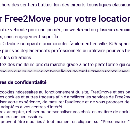
hors des sentiers battus, loin des circuits touristiques classiqu
r Free2Move pour votre locatio
)
8.4 km
tre véhicule pour une journée, un week-end ou plusieurs semai
ls, sans engagement superflu.
:
Citadine compacte pour circuler facilement en ville, SUV spac
le pour vos déplacements professionnels ou utilitaire pour vos be
 les situations.
tez des meilleurs prix du marché grâce à notre plateforme qui c
CE DU TOUCH (C)
9.2 km
gne en quelques clics et bénéficiez de tarifs transparents, sans 
cupérez votre véhicule dans l'une de nos nombreuses agences p
 près des aéroports pour faciliter le démarrage de votre séjour.
otre plateforme intuitive vous permet de réserver votre véhicu
 disponible pour répondre à toutes vos questions et vous accom
OMIERS (C)
9.2 km
bles à découvrir à Villeneuve-T