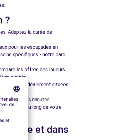
es.
n ?
nes. Adaptez la durée de
ieux pour les escapades en
soins spécifiques - notre parc
ompare les offres des loueurs
frais cachés.
artenaires, idéalement situées
le en quelques minutes
pagner tout au long de votre
olosane et dans