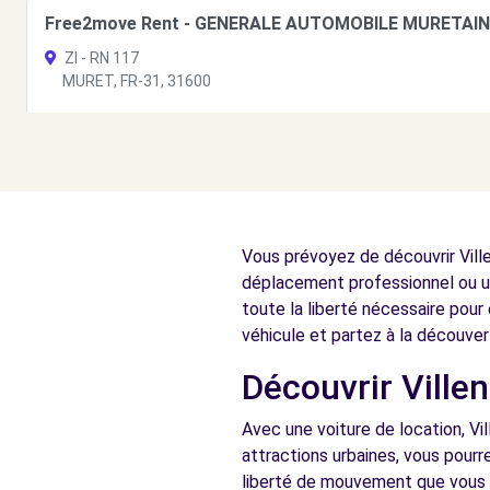
Free2move Rent - GENERALE AUTOMOBILE MURETAIN
ZI - RN 117
MURET, FR-31, 31600
Voir l'agence
Free2Move Rent - NEORTIC AUTOMOBILES - TOURNEF
ROUTE DE TARBES
Vous prévoyez de découvrir Ville
TOURNEFEUILLE, 31170
déplacement professionnel ou un
Voir l'agence
toute la liberté nécessaire pour 
véhicule et partez à la découve
Découvrir Ville
Free2Move Rent - S&You - TOULOUSE ROCADE OUEST 
RUE NICOLAS LOUIS VAUQUELIN
Avec une voiture de location, Vi
TOULOUSE, 31000
attractions urbaines, vous pourr
liberté de mouvement que vous o
Voir l'agence