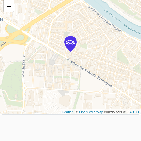
−
Leaflet
| ©
OpenStreetMap
contributors ©
CARTO