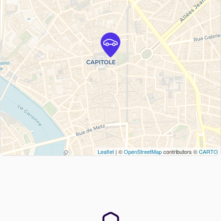
Leaflet
| ©
OpenStreetMap
contributors ©
CARTO