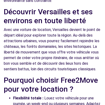
environnante sans contrainte.
2 RUE SALVADOR ALLENDE
Découvrir Versailles et ses
MAGNY-LES-HAMEAUX, 78114
environs en toute liberté
Voir l'agence
Avec une voiture de location, Versailles devient le point de
départ idéal pour explorer toute la région. Au-delà des
Free2move Rent - S&You - BOULOGNE
9.1
attractions urbaines, vous pourrez facilement rejoindre les
BILLANCOURT (D)
km
châteaux, les forêts domaniales, les sites historiques. La
74 ROUTE DE LA REINE
liberté de mouvement que vous offre votre véhicule vous
BOULOGNE BILLANCOURT, FR-92, 92100
permet de créer votre propre itinéraire, de vous arrêter où
bon vous semble et de découvrir des lieux hors des
Voir l'agence
sentiers battus, loin des circuits touristiques classiques.
Pourquoi choisir Free2Move
Free2move Rent - TRUJAS SAS - TRAPPES
9.3
(D)
km
pour votre location ?
551 AVENUE DES BOULEAUX
TRAPPES, 78190
Flexibilité totale :
Louez votre véhicule pour une
journée, un week-end ou plusieurs semaines. Adaptez