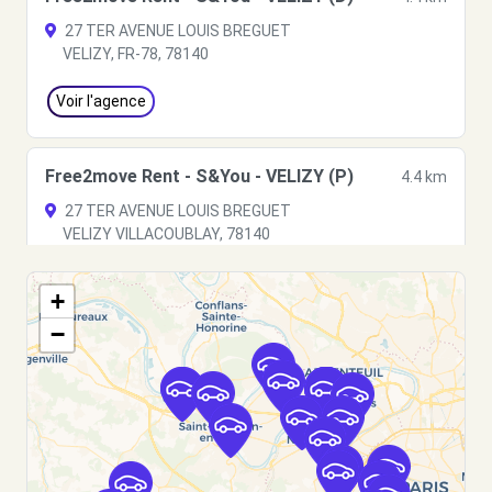
27 TER AVENUE LOUIS BREGUET
VELIZY, FR-78, 78140
Voir l'agence
Free2move Rent - S&You - VELIZY (P)
4.4 km
27 TER AVENUE LOUIS BREGUET
VELIZY VILLACOUBLAY, 78140
Voir l'agence
+
−
Free2move Rent - S&You - MONTIGNY-LE-
6.1
BRETONNEUX (P)
km
13 AVENUE AMPERE
MONTIGNY-LE-BRETONNEUX, 78180
Voir l'agence