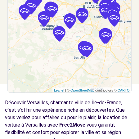
Free2Move Rent - GARAGE DE L
6.5
AUTOROUTE - BOIS-D ARCY (C)
km
2 AVENUE JEAN JAURES
BOIS-D ARCY, 78390
Voir l'agence
Free2Move Rent - AUTO SERVICE PORT
8.6
MARLY - LE PORT-MARLY (C)
km
Leaflet
| ©
OpenStreetMap
contributors ©
CARTO
27 ROUTE DE VERSAILLES
LE PORT-MARLY, 78560
Découvrir Versailles, charmante ville de Île-de-France,
c'est s'offrir une expérience riche en découvertes. Que
Voir l'agence
vous veniez pour affaires ou pour le plaisir, la location de
voiture à Versailles avec
Free2Move
vous garantit
Free2Move Rent - DAW - MAGNY-LES-
flexibilité et confort pour explorer la ville et sa région
9.0
HAMEAUX (C)
km