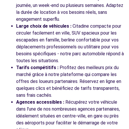
641 AVENUE GUYNEMER
journée, un week-end ou plusieurs semaines. Adaptez
BUC, 78530
la durée de location à vos besoins réels, sans
engagement superflu.
Voir l'agence
Large choix de véhicules :
Citadine compacte pour
circuler facilement en ville, SUV spacieux pour les
escapades en famille, berline confortable pour vos
Voir toutes les agences
déplacements professionnels ou utilitaire pour vos
besoins spécifiques - notre parc automobile répond à
toutes les situations.
Tarifs compétitifs :
Profitez des meilleurs prix du
marché grâce à notre plateforme qui compare les
offres des loueurs partenaires. Réservez en ligne en
quelques clics et bénéficiez de tarifs transparents,
sans frais cachés.
Agences accessibles :
Récupérez votre véhicule
dans l'une de nos nombreuses agences partenaires,
idéalement situées en centre-ville, en gare ou près
des aéroports pour faciliter le démarrage de votre