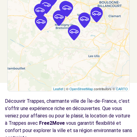
PLAISIR, 78370
Voir l'agence
Free2Move Rent - TRUJAS SAS -
5.3
COIGNIERES (C)
km
1 BOULEVARD DES ARPENTS
COIGNIERES, 78310
Voir l'agence
Leaflet
| ©
OpenStreetMap
contributors ©
CARTO
Free2Move Rent - GARAGE MARTEL & FILS -
5.5
JOUARS-PONTCHARTRAIN (C)
km
Découvrir Trappes, charmante ville de Île-de-France, c'est
5 ROUTE DE MOULIN NEUF
s'offrir une expérience riche en découvertes. Que vous
JOUARS-PONTCHARTRAIN, 78760
veniez pour affaires ou pour le plaisir, la location de voiture
à Trappes avec
Free2Move
vous garantit flexibilité et
Voir l'agence
confort pour explorer la ville et sa région environnante sans