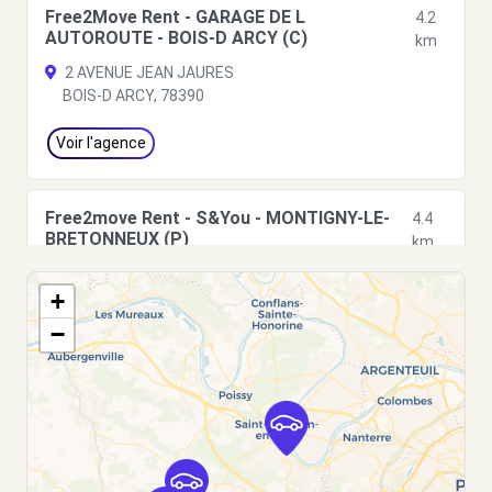
Free2Move Rent - GARAGE DE L
4.2
AUTOROUTE - BOIS-D ARCY (C)
km
2 AVENUE JEAN JAURES
BOIS-D ARCY, 78390
Voir l'agence
Free2move Rent - S&You - MONTIGNY-LE-
4.4
BRETONNEUX (P)
km
13 AVENUE AMPERE
+
MONTIGNY-LE-BRETONNEUX, 78180
−
Voir l'agence
Free2Move Rent - GARAGE DE LA CHAINE -
4.8
PLAISIR (C)
km
1264 RUE JULES REGNIER