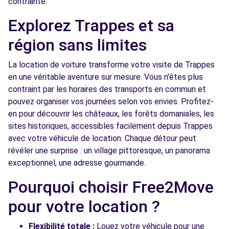
contrainte.
Free2Move Rent - SERANE SERVICE MAURI
6.3
Explorez Trappes et sa
AUTOMOBILES - LES CLAYES-SOUS-BOIS (C)
km
région sans limites
4 RUE DES ENTREPRENEURS
LES CLAYES-SOUS-BOIS, 78340
La location de voiture transforme votre visite de Trappes
en une véritable aventure sur mesure. Vous n'êtes plus
Voir l'agence
contraint par les horaires des transports en commun et
pouvez organiser vos journées selon vos envies. Profitez-
Free2Move Rent - DAW - MAGNY-LES-
7.9
en pour découvrir les châteaux, les forêts domaniales, les
HAMEAUX (C)
km
sites historiques, accessibles facilement depuis Trappes
2 RUE SALVADOR ALLENDE
avec votre véhicule de location. Chaque détour peut
MAGNY-LES-HAMEAUX, 78114
révéler une surprise : un village pittoresque, un panorama
exceptionnel, une adresse gourmande.
Voir l'agence
Pourquoi choisir Free2Move
pour votre location ?
Free2Move Rent - GARAGE ST HONORE -
9.4
BUC (C)
km
Flexibilité totale :
Louez votre véhicule pour une