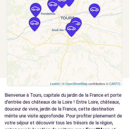
Voir l'agence
Free2Move Rent - AUTOMOBILES THIERRY
5.7
MERIGOT - FONDETTES (C)
km
4 RUE DES JONCHERIES
FONDETTES, 37230
Voir l'agence
Free2move Rent - ABCIS TOURAINE BY
6.8
AUTOSPHERE - CHAMBRAY-LÈS-TOURS (O)
km
Leaflet
| ©
OpenStreetMap
contributors ©
CARTO
236 Avenue du Grand Sud
Bienvenue à Tours, capitale du jardin de la France et porte
CHAMBRAY-LÈS-TOURS, FR-37, 37170
d'entrée des châteaux de la Loire ! Entre Loire, châteaux,
Voir l'agence
douceur de vivre, jardin de la France, cette destination
mérite une visite approfondie. Pour profiter pleinement de
votre séjour et découvrir tous les trésors de la région,
Free2move Rent - ABCIS TOURAINE BY
6.8