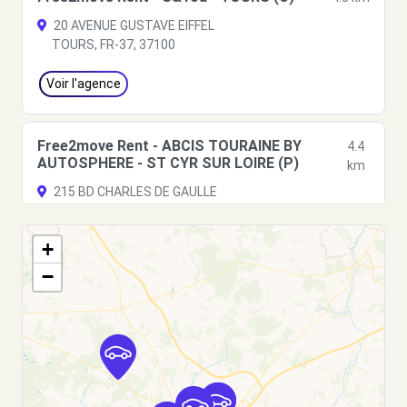
20 AVENUE GUSTAVE EIFFEL
TOURS, FR-37, 37100
Voir l'agence
Free2move Rent - ABCIS TOURAINE BY
4.4
AUTOSPHERE - ST CYR SUR LOIRE (P)
km
215 BD CHARLES DE GAULLE
ST CYR SUR LOIRE, FR-37, 37540
+
Voir l'agence
−
Free2Move Rent - AUTOMOBILE SERGE
5.6
COUDRIN SARL - CHAMBRAY-LES-TOURS (C)
km
RUE JEAN PERRIN
CHAMBRAY-LES-TOURS, 37170