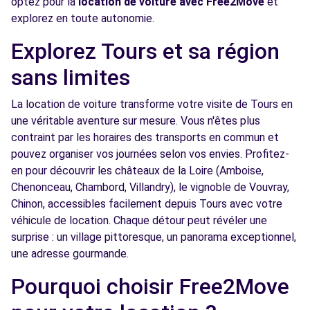
optez pour la
location de voiture avec Free2Move
et
AUTOSPHERE - CHAMBRAY-LÈS-TOURS (P)
km
explorez en toute autonomie.
236 AVENUE DU GRAND SUD
Explorez Tours et sa région
CHAMBRAY LES TOURS, FR-37, 37170
sans limites
Voir l'agence
La location de voiture transforme votre visite de Tours en
une véritable aventure sur mesure. Vous n'êtes plus
Free2Move Rent - HEMERY AUTOMOBILE -
9.6
contraint par les horaires des transports en commun et
MONTLOUIS-SUR-LOIRE (C)
km
pouvez organiser vos journées selon vos envies. Profitez-
12 RUE PIERRE MAITRE
en pour découvrir les châteaux de la Loire (Amboise,
MONTLOUIS-SUR-LOIRE, 37270
Chenonceau, Chambord, Villandry), le vignoble de Vouvray,
Chinon, accessibles facilement depuis Tours avec votre
Voir l'agence
véhicule de location. Chaque détour peut révéler une
surprise : un village pittoresque, un panorama exceptionnel,
Free2Move Rent - LUYNES AUTO RCV -
11.5
une adresse gourmande.
LUYNES (C)
km
Pourquoi choisir Free2Move
ZI LE CHAPELET
LUYNES, 37230