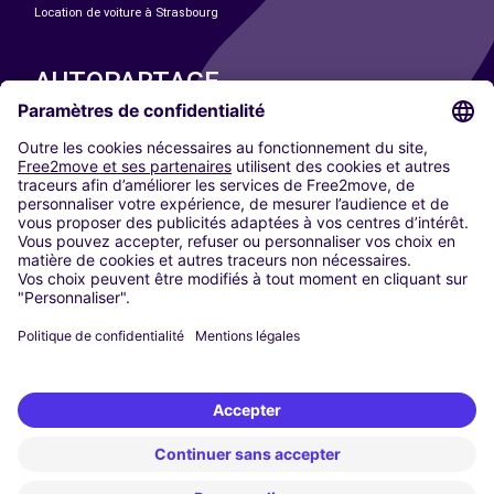
Location de voiture à Strasbourg
AUTOPARTAGE
NOS VILLES
Paris
Madrid
Washington DC
Milan
Rome
Turin
Vienne
Berlin
Cologne
Düsseldorf
Francfort
Hambourg
Munich
Stuttgart
Amsterdam