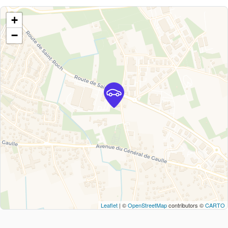
+
−
Leaflet
| ©
OpenStreetMap
contributors ©
CARTO