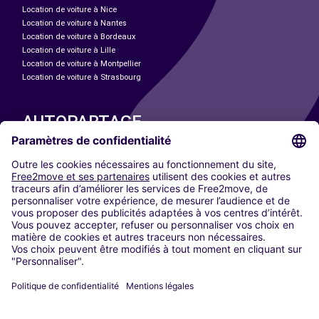
Location de voiture à Nice
Location de voiture à Nantes
Location de voiture à Bordeaux
Location de voiture à Lille
Location de voiture à Montpellier
Location de voiture à Strasbourg
AUTOPARTAGE
NOS VILLES
Paris
Madrid
Washington DC
Milan
Rome
Turin
Vienne
Berlin
Cologne
Düsseldorf
Francfort
Hambourg