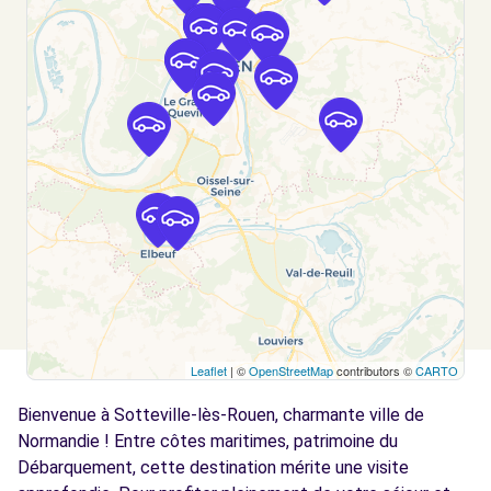
ROUEN (C)
km
19 BOULEVARD DE VERDUN
ROUEN, 76000
Voir l'agence
Free2move Rent - S&You - ROUEN (P)
3.8 km
144 AV DU MONT RIBOUDET
ROUEN, FR-76, 76000
Voir l'agence
Free2move Rent - S&You - ROUEN (C)
3.9 km
Leaflet
| ©
OpenStreetMap
contributors ©
CARTO
144 AVENUE DU MONT RIBOUDET
Bienvenue à Sotteville-lès-Rouen, charmante ville de
ROUEN, FR-76, 76000
Normandie ! Entre côtes maritimes, patrimoine du
Voir l'agence
Débarquement, cette destination mérite une visite