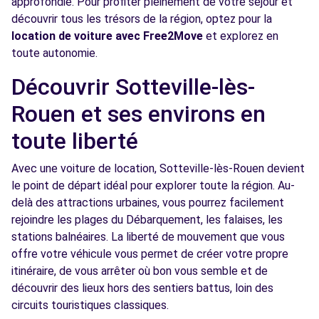
approfondie. Pour profiter pleinement de votre séjour et
découvrir tous les trésors de la région, optez pour la
Free2move Rent - S&You - ROUEN (D)
3.9 km
location de voiture avec Free2Move
et explorez en
toute autonomie.
144 AVENUE DU MONT RIBOUDET
ROUEN, FR-76, 76000
Découvrir Sotteville-lès-
Voir l'agence
Rouen et ses environs en
toute liberté
Free2move Rent - S&You - ROUEN (O)
3.9 km
Avec une voiture de location, Sotteville-lès-Rouen devient
AVENUE DU MONT RIBOUDET
le point de départ idéal pour explorer toute la région. Au-
ROUEN, 76000
delà des attractions urbaines, vous pourrez facilement
Voir l'agence
rejoindre les plages du Débarquement, les falaises, les
stations balnéaires. La liberté de mouvement que vous
offre votre véhicule vous permet de créer votre propre
Free2Move Rent - FRANQUEVILLE AUTO -
5.2
itinéraire, de vous arrêter où bon vous semble et de
FRANQUEVILLE-ST-PIERRE (C)
km
découvrir des lieux hors des sentiers battus, loin des
RUE PORTE DE FRANQUEVILLE
circuits touristiques classiques.
FRANQUEVILLE-ST-PIERRE, 76520